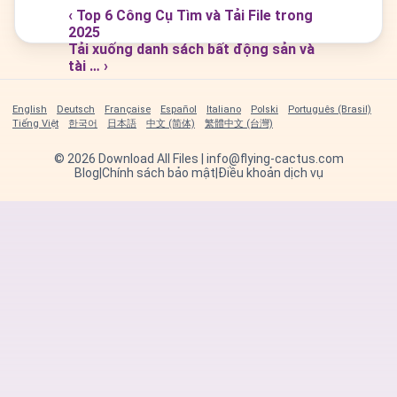
‹ Top 6 Công Cụ Tìm và Tải File trong
2025
Tải xuống danh sách bất động sản và
tài … ›
English
Deutsch
Française
Español
Italiano
Polski
Português (Brasil)
Tiếng Việt
한국어
日本語
中文 (简体)
繁體中文 (台灣)
©
2026
Download All Files | info@flying-cactus.com
Blog
|
Chính sách bảo mật
|
Điều khoản dịch vụ