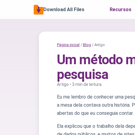
Download All Files
Recursos
Página inicial
/
Blog
/ Artigo
Um método ma
pesquisa
Artigo • 3 min de leitura
Eu me lembro de conhecer uma pesqui
a mesa dela contava outra história.
abertas do que eu conseguia contar. E
Ela explicou que o trabalho dela dep
de dados públicos, e muitos de site