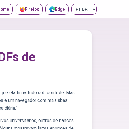
rome
Firefox
Edge
PDFs de
que ela tinha tudo sob controle. Mas
vros e um navegador com mais abas
 diária.”
ivos universitários, outros de bancos
. Alguns mostravam listas enormes de