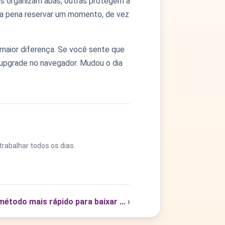
as organizam abas, outras protegem a
le a pena reservar um momento, de vez
aior diferença. Se você sente que
 upgrade no navegador. Mudou o dia
rabalhar todos os dias.
método mais rápido para baixar … ›