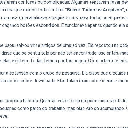
tas eram confusas ou complicadas. Algumas tentavam fazer dem
rou uma que mudou toda a rotina:
“Baixar Todos os Arquivos”
, 
a extensão, ela analisava a página e mostrava todos os arquivos 
r caçando botões escondidos. E funcionava apenas quando ela ab
e usou, salvou vinte artigos de uma só vez. Ela recostou na cade
 disse que se sentiu tola por não ter encontrado isso antes, ma
 elas existem. Todas temos pontos cegos. O importante é est
ar a extensão com o grupo de pesquisa. Ela disse que a equipe in
mações sobre downloads. Elas falam mais sobre ideias e menos
us próprios hábitos. Quantas vezes eu já empurrei uma tarefa le
s pequenas como parte do trabalho, mas elas vão se acumuland
leve.