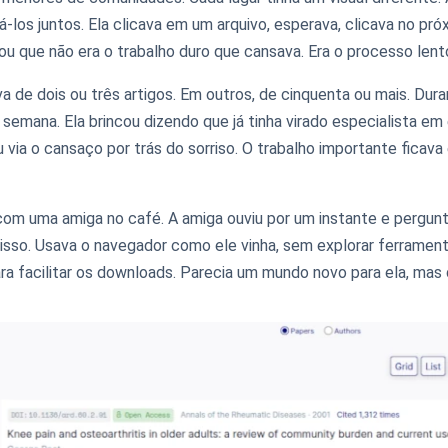
los juntos. Ela clicava em um arquivo, esperava, clicava no pró
u que não era o trabalho duro que cansava. Era o processo lento
va de dois ou três artigos. Em outros, de cinquenta ou mais. Dur
semana. Ela brincou dizendo que já tinha virado especialista em
 via o cansaço por trás do sorriso. O trabalho importante fica
om uma amiga no café. A amiga ouviu por um instante e pergun
nisso. Usava o navegador como ele vinha, sem explorar ferramen
a facilitar os downloads. Parecia um mundo novo para ela, mas d