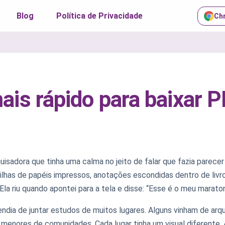
Blog
Política de Privacidade
Ch
is rápido para baixar 
sadora que tinha uma calma no jeito de falar que fazia parecer 
 Pilhas de papéis impressos, anotações escondidas dentro de li
la riu quando apontei para a tela e disse: “Esse é o meu maratona
endia de juntar estudos de muitos lugares. Alguns vinham de arqu
s menores de comunidades. Cada lugar tinha um visual diferente