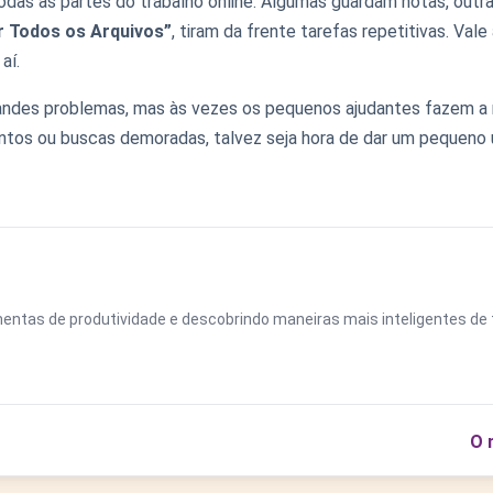
as as partes do trabalho online. Algumas guardam notas, outr
r Todos os Arquivos”
, tiram da frente tarefas repetitivas. Va
aí.
ndes problemas, mas às vezes os pequenos ajudantes fazem a m
entos ou buscas demoradas, talvez seja hora de dar um pequeno
entas de produtividade e descobrindo maneiras mais inteligentes de t
O 