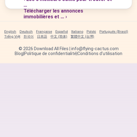
…
Télécharger les annonces
immobilières et … ›
English
Deutsch
Française
Español
Italiano
Polski
Português (Brasil)
Tiếng Việt
한국어
日本語
中文 (简体)
繁體中文 (台灣)
©
2026
Download All Files | info@flying-cactus.com
Blog
|
Politique de confidentialité
|
Conditions d'utilisation