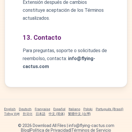
Extensión después de cambios
constituye aceptación de los Términos
actualizados.
13. Contacto
Para preguntas, soporte o solicitudes de
reembolso, contacta:
info@flying-
cactus.com
English
Deutsch
Française
Español
Italiano
Polski
Português (Brasil)
Tiếng Việt
한국어
日本語
中文 (简体)
繁體中文 (台灣)
©
2026
Download All Files | info@flying-cactus.com
Blog
|
Política de Privacidad
|
Términos de Servicio