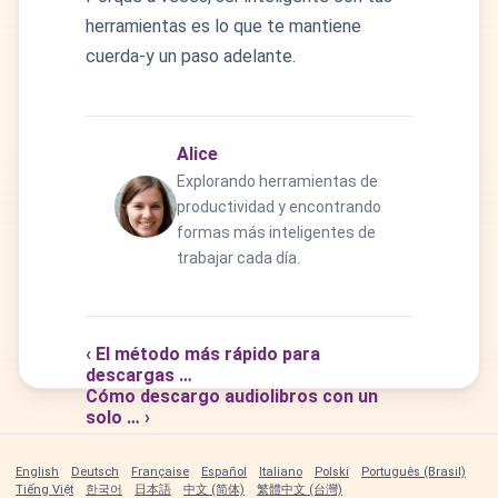
herramientas es lo que te mantiene
cuerda-y un paso adelante.
Alice
Explorando herramientas de
productividad y encontrando
formas más inteligentes de
trabajar cada día.
‹ El método más rápido para
descargas …
Cómo descargo audiolibros con un
solo … ›
English
Deutsch
Française
Español
Italiano
Polski
Português (Brasil)
Tiếng Việt
한국어
日本語
中文 (简体)
繁體中文 (台灣)