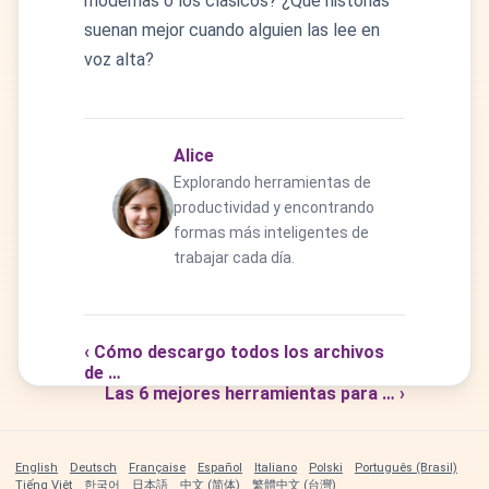
modernas o los clásicos? ¿Qué historias
suenan mejor cuando alguien las lee en
voz alta?
Alice
Explorando herramientas de
productividad y encontrando
formas más inteligentes de
trabajar cada día.
‹ Cómo descargo todos los archivos
de …
Las 6 mejores herramientas para … ›
English
Deutsch
Française
Español
Italiano
Polski
Português (Brasil)
Tiếng Việt
한국어
日本語
中文 (简体)
繁體中文 (台灣)